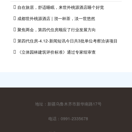
自在旅居，舒适睡眠，来世外桃源酒店睡个好觉
成都世外桃源酒店 | 沏一杯茶，淡一世悠然
2024-04-17
聚焦两会，第四代住房顺应了行业发展方向
2024-04-17
第四代住房-4.12-‮闻新‬短讯今日共3‮单批‬位考察洽谈项目
2024-04-17
《立体园林建筑评价标准》通过专家组审查
2024-04-17
2024-03-18
地址：新疆乌鲁木齐市新华南路17号
电话：0991-2335678