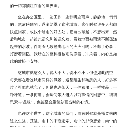
的一切都倾注在雨的世界里。
坐在办公区里，一边工作一边静听这雨声，静静地、悄悄
的，然后磅礴的，逐渐笼罩了这座城市。这个时候许多人都想
快点回家，或找个避雨的好去处，把自己藏起，不想出来，然
后和城市一起彼此遗忘和被遗忘着。看着地面被雨滴不断荡漾
起来的水波，伴随着无数撞击地面的声声回响，冷却了心事，
打捞着回忆。我所在的整栋楼被雨洗涤着，冲刷着，内心是如
此的放松与安静。
这城市就这么大，说大不大，说小不小，但也如此的空。
每天都在看这城市同样的风景，遇见陌生和熟悉的人，好多事
过了可能也就忘了，但是也许某天，一件衣服，一样物品，一
种味道，一条街道，会瞬间带人进入以前事情的回想中。细细
“品味”，也甚至会重复刻画当时的心境。
思索与
也许这个世界，这个城市的我们，雨有时候就是需要来的
这么生猛，狂乱。雨中的不断思索、雨中的那份想念，雨中的