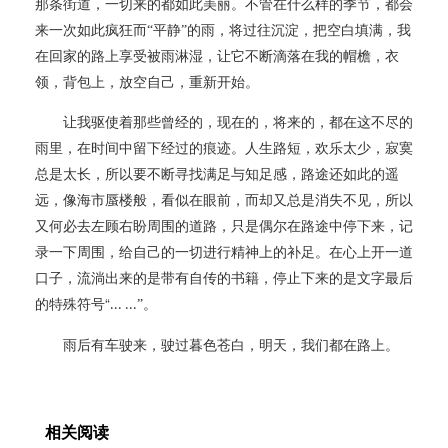
那条街道，一切来的都如此美丽。不管在什么样的季节，都会
来一次如此疯狂而“平静”的雨，将过往沉淀，把空白填满，我
在回家的路上享受被雨淋湿，让它不断滴落在我的帽檐，衣
领，背包上，放空自己，重新开始。
让我驱使着那些曾经的，现在的，将来的，都在这不尽的
雨里，在时间中留下经过的痕迹。人生路短，欢乐太少，寂寞
总是太长，所以要不断寻找满足与知足感，路途还如此的遥
远，像海市蜃楼般，看似在眼前，而却又总是消失不见，所以
又何必去左顾右盼周围的道路，只是偶尔在路途中停下来，记
录一下周围，给自己的一切进行精神上的补足。在心上开一道
口子，流淌出来的是带有自传的书籍，停止下来的是文字最后
“
的特殊符号
”。
... ...
雨后有车驶来，驶过暮色苍白，明天，我们都在路上。
相关阅读