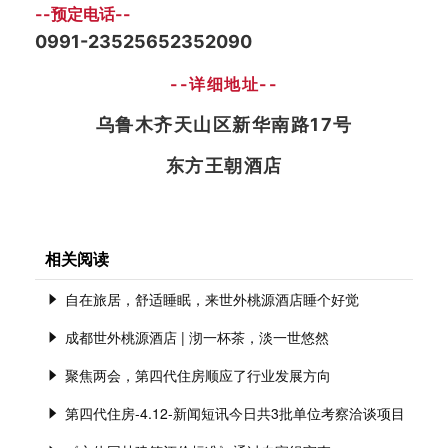
--预定电话--
0991-23525652352090
--详细地址--
乌鲁木齐天山区新华南路17号
东方王朝酒店
相关阅读
自在旅居，舒适睡眠，来世外桃源酒店睡个好觉
成都世外桃源酒店 | 沏一杯茶，淡一世悠然
2024-04-17
聚焦两会，第四代住房顺应了行业发展方向
2024-04-17
第四代住房-4.12-‮闻新‬短讯今日共3‮单批‬位考察洽谈项目
2024-04-17