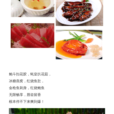
鲍斗扣花胶，蚝皇扒花菇，
冰糖燕窝，红烧鱼肚，
金
枪鱼刺身，红烧鲍
鱼
无限畅享，唇齿留香
根本停不下来爽到爆！